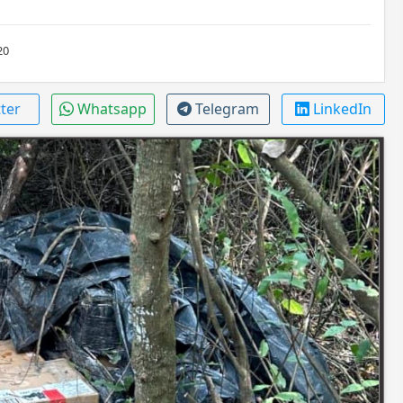
20
tter
Whatsapp
Telegram
LinkedIn