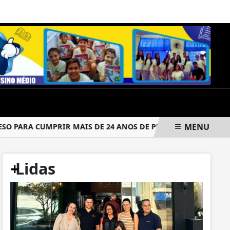
SEXTA-FEIRA, 07 DE AGOSTO 2026
MENU
PARA CUMPRIR MAIS DE 24 ANOS DE PRISÃO
CRIMINOSOS 
+
Lidas