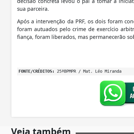
decisão concreta levou o pai a tomar a iniciat
sua parceira.
Após a intervenção da PRF, os dois foram con
foram autuados pelo crime de exercício arbit
fiança, foram liberados, mas permanecerão sob
FONTE/CRÉDITOS:
25ªBPMPR / Mat. Léo Miranda
Veja também