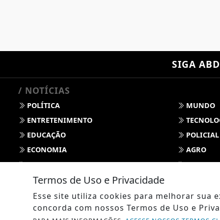
SIGA
ABD
/ NOTÍCIAS
POLÍTICA
MUNDO
ENTRETENIMENTO
TECNOLO
EDUCAÇÃO
POLICIAL
ECONOMIA
AGRO
PARCERIA
ESPORTE
Termos de Uso e Privacidade
CÂMARA DOS DEPUTADOS
AGÊNCIA
SOCIEDADE
PREVISÃO
Esse site utiliza cookies para melhorar sua
concorda com nossos Termos de Uso e Priva
GERAL
HORÓSC