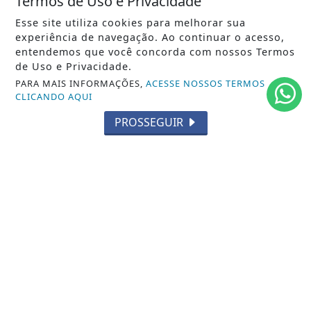
Termos de Uso e Privacidade
/ NOTÍCIAS
Esse site utiliza cookies para melhorar sua
POLÍTICA
experiência de navegação. Ao continuar o acesso,
entendemos que você concorda com nossos Termos
MUNDO
de Uso e Privacidade.
PARA MAIS INFORMAÇÕES,
ACESSE NOSSOS TERMOS
ENTRETENIMENTO
CLICANDO AQUI
TECNOLOGIA
PROSSEGUIR
EDUCAÇÃO
POLICIAL
ECONOMIA
AGRO
PARCERIA
ESPORTES
CÂMARA DOS DEPUTADOS