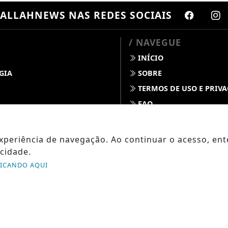
ALLAHNEWS
NAS REDES SOCIAIS
/ NAVEGUE
INÍCIO
GIA
SOBRE
TERMOS DE USO E PRIV
FAQ
S
CONTATO
 DINO
 experiência de navegação. Ao continuar o acesso, e
 DO TEMPO
cidade.
OPO
LICANDO AQUI
SAÚDE
ABDALLAHNEWS - TODOS OS DIREITOS RESERVADOS