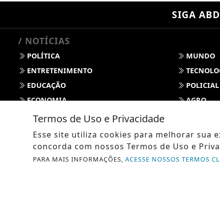
SIGA
ABD
/ NOTÍCIAS
POLÍTICA
MUNDO
ENTRETENIMENTO
TECNOLO
EDUCAÇÃO
POLICIAL
ECONOMIA
AGRO
PARCERIA
ESPORTE
Termos de Uso e Privacidade
CÂMARA DOS DEPUTADOS
AGÊNCIA
Esse site utiliza cookies para melhorar sua
SOCIEDADE
PREVISÃO
concorda com nossos Termos de Uso e Priva
GERAL
HORÓSC
PARA MAIS INFORMAÇÕES,
ACESSE NOSSOS TERMOS C
SOCIAL NEWS
SPORT & 