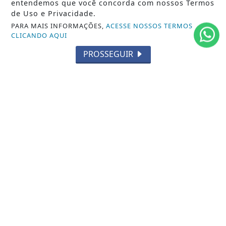
entendemos que você concorda com nossos Termos
SOBRE
de Uso e Privacidade.
PARA MAIS INFORMAÇÕES,
ACESSE NOSSOS TERMOS
TERMOS DE USO E PRIVACIDADE
CLICANDO AQUI
FAQ
PROSSEGUIR
CONTATO
ABDALLAHNEWS - TODOS OS DIREITOS RESERVADOS