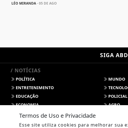
LÉO MIRANDA
- 05 DE AGO
SIGA
ABD
/ NOTÍCIAS
POLÍTICA
MUNDO
ENTRETENIMENTO
TECNOLO
EDUCAÇÃO
POLICIAL
ECONOMIA
AGRO
PARCERIA
ESPORTE
Termos de Uso e Privacidade
CÂMARA DOS DEPUTADOS
AGÊNCIA
Esse site utiliza cookies para melhorar sua