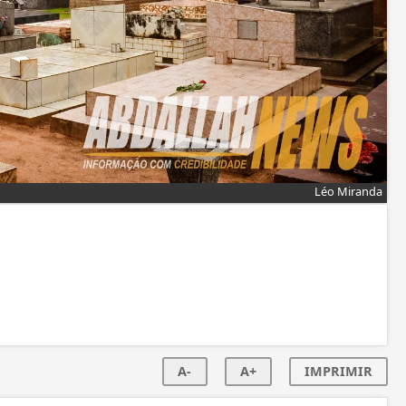
Léo Miranda
A-
A+
IMPRIMIR