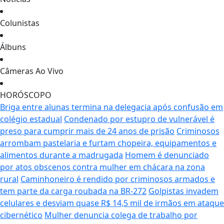
Colunistas
Álbuns
Câmeras Ao Vivo
HORÓSCOPO
Briga entre alunas termina na delegacia após confusão em
colégio estadual
Condenado por estupro de vulnerável é
preso para cumprir mais de 24 anos de prisão
Criminosos
arrombam pastelaria e furtam chopeira, equipamentos e
alimentos durante a madrugada
Homem é denunciado
por atos obscenos contra mulher em chácara na zona
rural
Caminhoneiro é rendido por criminosos armados e
tem parte da carga roubada na BR-272
Golpistas invadem
celulares e desviam quase R$ 14,5 mil de irmãos em ataque
cibernético
Mulher denuncia colega de trabalho por