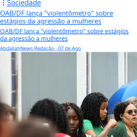
Sociedade
OAB/DF lança "violentômetro" sobre
estágios da agressão a mulheres
OAB/DF lança "violentômetro" sobre estágios
da agressão a mulheres
AbdallahNews Redação
- 07 de Ago