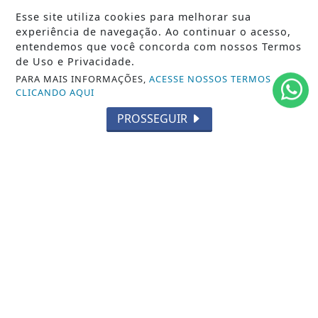
/ NOTÍCIAS
Esse site utiliza cookies para melhorar sua
POLÍTICA
experiência de navegação. Ao continuar o acesso,
entendemos que você concorda com nossos Termos
MUNDO
de Uso e Privacidade.
PARA MAIS INFORMAÇÕES,
ACESSE NOSSOS TERMOS
ENTRETENIMENTO
CLICANDO AQUI
TECNOLOGIA
PROSSEGUIR
EDUCAÇÃO
POLICIAL
ECONOMIA
AGRO
PARCERIA
ESPORTES
CÂMARA DOS DEPUTADOS