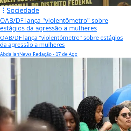
Sociedade
OAB/DF lança "violentômetro" sobre
estágios da agressão a mulheres
OAB/DF lança "violentômetro" sobre estágios
da agressão a mulheres
AbdallahNews Redação
- 07 de Ago