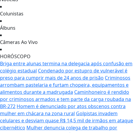
Colunistas
Álbuns
Câmeras Ao Vivo
HORÓSCOPO
Briga entre alunas termina na delegacia após confusão em
colégio estadual
Condenado por estupro de vulnerável é
preso para cumprir mais de 24 anos de prisão
Criminosos
arrombam pastelaria e furtam chopeira, equipamentos e
alimentos durante a madrugada
Caminhoneiro é rendido
por criminosos armados e tem parte da carga roubada na
BR-272
Homem é denunciado por atos obscenos contra
mulher em chácara na zona rural
Golpistas invadem
celulares e desviam quase R$ 14,5 mil de irmãos em ataque
cibernético
Mulher denuncia colega de trabalho por