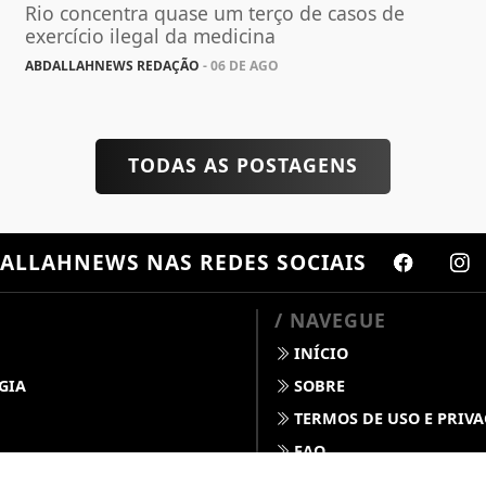
Rio concentra quase um terço de casos de
exercício ilegal da medicina
ABDALLAHNEWS REDAÇÃO
- 06 DE AGO
TODAS AS POSTAGENS
ALLAHNEWS
NAS REDES SOCIAIS
/ NAVEGUE
INÍCIO
GIA
SOBRE
TERMOS DE USO E PRIV
FAQ
S
CONTATO