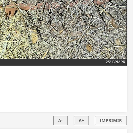
25ª BPMPR
A-
A+
IMPRIMIR