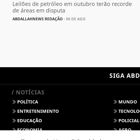
Leilões de petróleo em outubro terão recorde
de áreas em disputa
ABDALLAHNEWS REDAÇÃO
- 06 DE AGO
SIGA
ABD
/ NOTÍCIAS
POLÍTICA
MUNDO
ENTRETENIMENTO
TECNOLO
EDUCAÇÃO
POLICIAL
ECONOMIA
AGRO
PARCERIA
ESPORTE