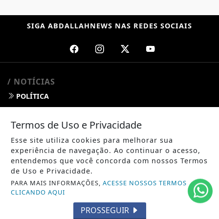
SIGA
ABDALLAHNEWS
NAS REDES SOCIAIS
/ NOTÍCIAS
POLÍTICA
MUNDO
Termos de Uso e Privacidade
ENTRETENIMENTO
Esse site utiliza cookies para melhorar sua
experiência de navegação. Ao continuar o acesso,
TECNOLOGIA
entendemos que você concorda com nossos Termos
de Uso e Privacidade.
EDUCAÇÃO
PARA MAIS INFORMAÇÕES,
ACESSE NOSSOS TERMOS
CLICANDO AQUI
POLICIAL
PROSSEGUIR
ECONOMIA