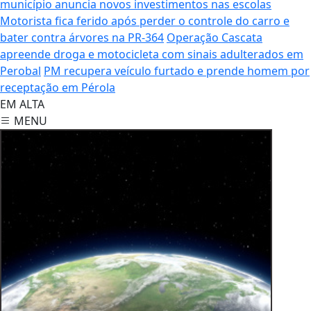
município anuncia novos investimentos nas escolas
Motorista fica ferido após perder o controle do carro e
bater contra árvores na PR-364
Operação Cascata
apreende droga e motocicleta com sinais adulterados em
Perobal
PM recupera veículo furtado e prende homem por
receptação em Pérola
EM ALTA
MENU