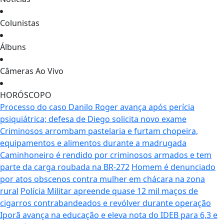
Colunistas
Álbuns
Câmeras Ao Vivo
HORÓSCOPO
Processo do caso Danilo Roger avança após perícia
psiquiátrica; defesa de Diego solicita novo exame
Criminosos arrombam pastelaria e furtam chopeira,
equipamentos e alimentos durante a madrugada
Caminhoneiro é rendido por criminosos armados e tem
parte da carga roubada na BR-272
Homem é denunciado
por atos obscenos contra mulher em chácara na zona
rural
Polícia Militar apreende quase 12 mil maços de
cigarros contrabandeados e revólver durante operação
Iporã avança na educação e eleva nota do IDEB para 6,3 e