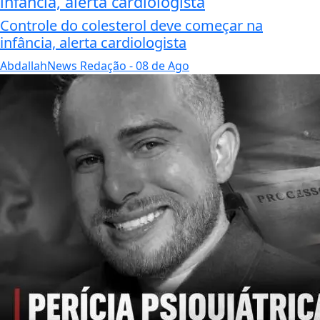
infância, alerta cardiologista
Controle do colesterol deve começar na
infância, alerta cardiologista
AbdallahNews Redação
- 08 de Ago