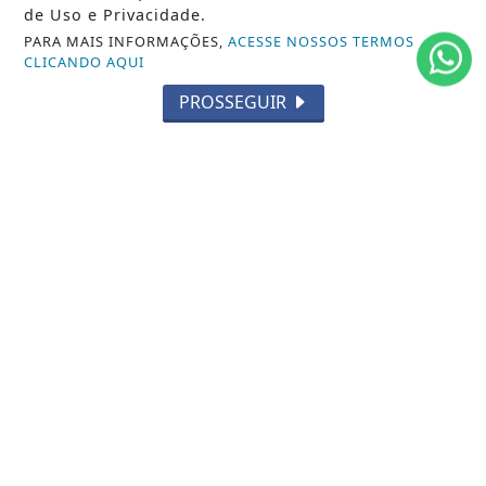
de Uso e Privacidade.
MUNDO
PARA MAIS INFORMAÇÕES,
ACESSE NOSSOS TERMOS
CLICANDO AQUI
ENTRETENIMENTO
PROSSEGUIR
TECNOLOGIA
EDUCAÇÃO
POLICIAL
ECONOMIA
AGRO
PARCERIA
ESPORTES
CÂMARA DOS DEPUTADOS
AGÊNCIA DINO