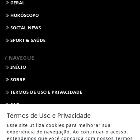
GERAL
HORÓSCOPO
SOCIAL NEWS
SPORT & SAÚDE
/ NAVEGUE
INÍCIO
SOBRE
TERMOS DE USO E PRIVACIDADE
FAQ
Termos de Uso e Privacidade
CONTATO
Esse site utiliza cookies para melhorar sua
experiência de navegação. Ao continuar o acesso,
entendemos que você concorda com nossos Termos