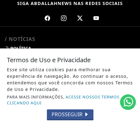
SIGA
ABDALLAHNEWS
NAS REDES SOCIAIS
/ NOTÍCIAS
POLÍTICA
Termos de Uso e Privacidade
MUNDO
Esse site utiliza cookies para melhorar sua
ENTRETENIMENTO
experiência de navegação. Ao continuar o acesso,
entendemos que você concorda com nossos Termos
TECNOLOGIA
de Uso e Privacidade.
PARA MAIS INFORMAÇÕES,
ACESSE NOSSOS TERMOS
EDUCAÇÃO
CLICANDO AQUI
POLICIAL
PROSSEGUIR
ECONOMIA
AGRO