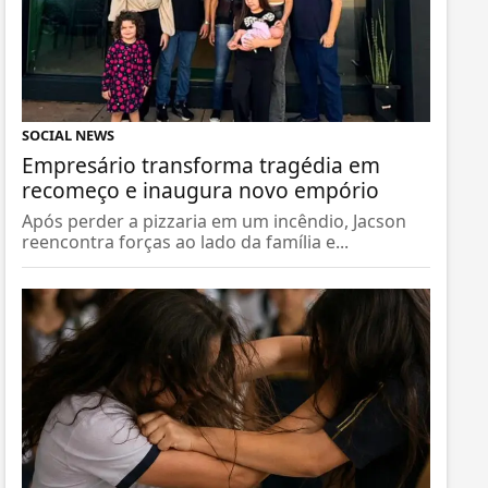
SOCIAL NEWS
Empresário transforma tragédia em
recomeço e inaugura novo empório
Após perder a pizzaria em um incêndio, Jacson
reencontra forças ao lado da família e...