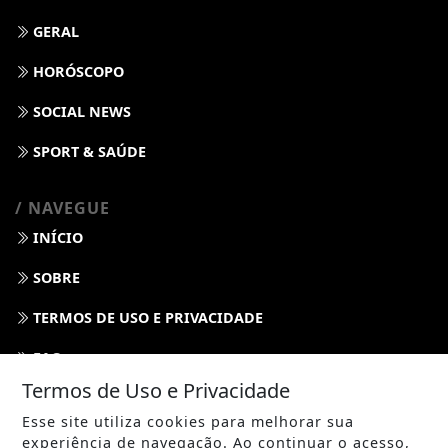
GERAL
HORÓSCOPO
SOCIAL NEWS
SPORT & SAÚDE
/ NAVEGUE
INÍCIO
SOBRE
TERMOS DE USO E PRIVACIDADE
FAQ
Termos de Uso e Privacidade
CONTATO
Esse site utiliza cookies para melhorar sua
experiência de navegação. Ao continuar o acesso,