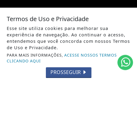
/ NOTÍCIAS
Termos de Uso e Privacidade
POLÍTICA
Esse site utiliza cookies para melhorar sua
MUNDO
experiência de navegação. Ao continuar o acesso,
entendemos que você concorda com nossos Termos
ENTRETENIMENTO
de Uso e Privacidade.
PARA MAIS INFORMAÇÕES,
ACESSE NOSSOS TERMOS
TECNOLOGIA
CLICANDO AQUI
EDUCAÇÃO
PROSSEGUIR
POLICIAL
ECONOMIA
AGRO
PARCERIA
ESPORTES