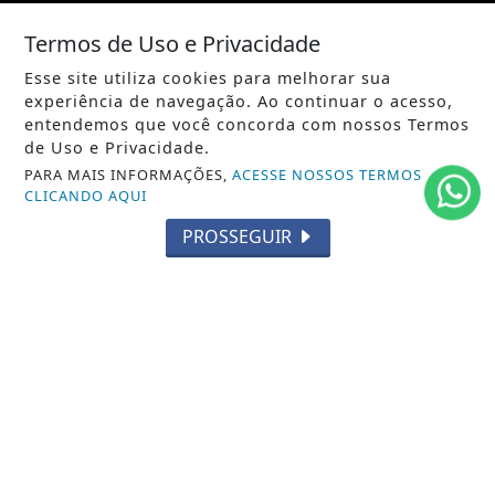
ENTRETENIMENTO
Termos de Uso e Privacidade
TECNOLOGIA
Esse site utiliza cookies para melhorar sua
experiência de navegação. Ao continuar o acesso,
EDUCAÇÃO
entendemos que você concorda com nossos Termos
de Uso e Privacidade.
POLICIAL
PARA MAIS INFORMAÇÕES,
ACESSE NOSSOS TERMOS
CLICANDO AQUI
ECONOMIA
PROSSEGUIR
AGRO
PARCERIA
ESPORTES
CÂMARA DOS DEPUTADOS
AGÊNCIA DINO
SOCIEDADE