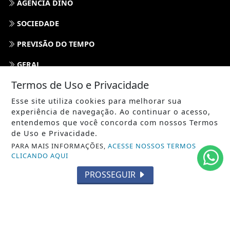
AGÊNCIA DINO
SOCIEDADE
PREVISÃO DO TEMPO
GERAL
Termos de Uso e Privacidade
HORÓSCOPO
Esse site utiliza cookies para melhorar sua
SOCIAL NEWS
experiência de navegação. Ao continuar o acesso,
entendemos que você concorda com nossos Termos
SPORT & SAÚDE
de Uso e Privacidade.
PARA MAIS INFORMAÇÕES,
ACESSE NOSSOS TERMOS
/ NAVEGUE
CLICANDO AQUI
INÍCIO
PROSSEGUIR
SOBRE
TERMOS DE USO E PRIVACIDADE