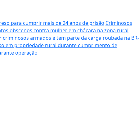
reso para cumprir mais de 24 anos de prisão
Criminosos
os obscenos contra mulher em chácara na zona rural
r criminosos armados e tem parte da carga roubada na BR-
o em propriedade rural durante cumprimento de
durante operação