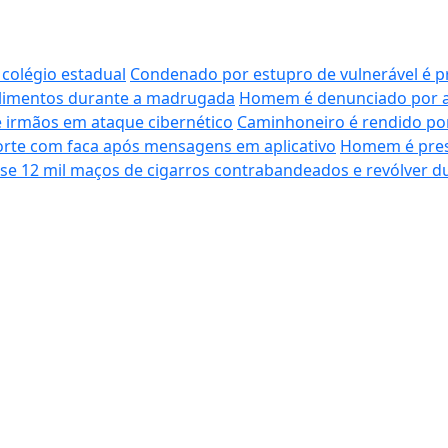
 colégio estadual
Condenado por estupro de vulnerável é p
alimentos durante a madrugada
Homem é denunciado por at
e irmãos em ataque cibernético
Caminhoneiro é rendido po
orte com faca após mensagens em aplicativo
Homem é pres
uase 12 mil maços de cigarros contrabandeados e revólver 