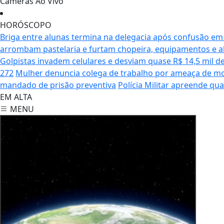
Câmeras Ao Vivo
HORÓSCOPO
Briga entre alunas termina na delegacia após confusão em
arrombam pastelaria e furtam chopeira, equipamentos e 
Golpistas invadem celulares e desviam quase R$ 14,5 mil d
272
Mulher denuncia colega de trabalho por ameaça de m
mandado de prisão preventiva
Polícia Militar apreende q
EM ALTA
MENU