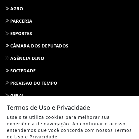
AGRO
PARCERIA
ESPORTES
CÂMARA DOS DEPUTADOS
AGÊNCIA DINO
SOCIEDADE
PREVISÃO DO TEMPO
GERAL
Termos de Uso e Privacidade
HORÓSCOPO
Esse site utiliza cookies para melhorar sua
SOCIAL NEWS
experiência de navegação. Ao continuar o acesso,
entendemos que você concorda com nossos Termos
SPORT & SAÚDE
de Uso e Privacidade.