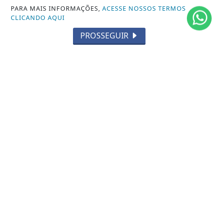
PARA MAIS INFORMAÇÕES,
ACESSE NOSSOS TERMOS
/ NAVEGUE
CLICANDO AQUI
INÍCIO
PROSSEGUIR
SOBRE
TERMOS DE USO E PRIVACIDADE
FAQ
CONTATO