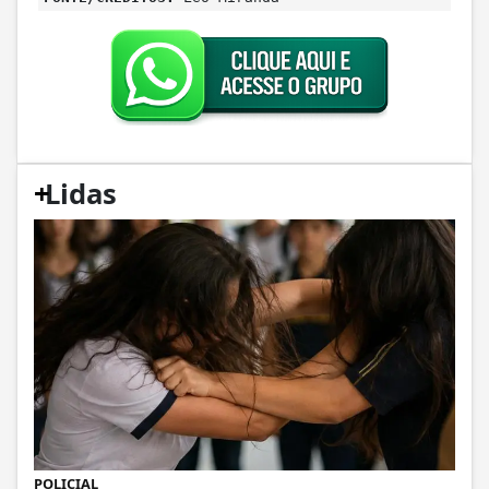
+
Lidas
POLICIAL