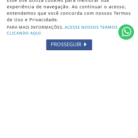
Esse site utiliza cookies para melhorar sua
ESPORTES
experiência de navegação. Ao continuar o acesso,
entendemos que você concorda com nossos Termos
CÂMARA DOS DEPUTADOS
de Uso e Privacidade.
PARA MAIS INFORMAÇÕES,
ACESSE NOSSOS TERMOS
AGÊNCIA DINO
CLICANDO AQUI
SOCIEDADE
PROSSEGUIR
PREVISÃO DO TEMPO
GERAL
HORÓSCOPO
SOCIAL NEWS
SPORT & SAÚDE
/ NAVEGUE
INÍCIO