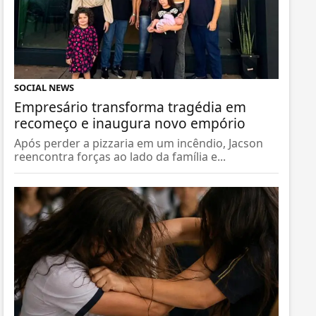
SOCIAL NEWS
Empresário transforma tragédia em
recomeço e inaugura novo empório
Após perder a pizzaria em um incêndio, Jacson
reencontra forças ao lado da família e...