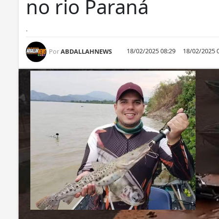
no rio Paraná
.
18/02/2025 08:29
18/02/2025 
Por
ABDALLAHNEWS