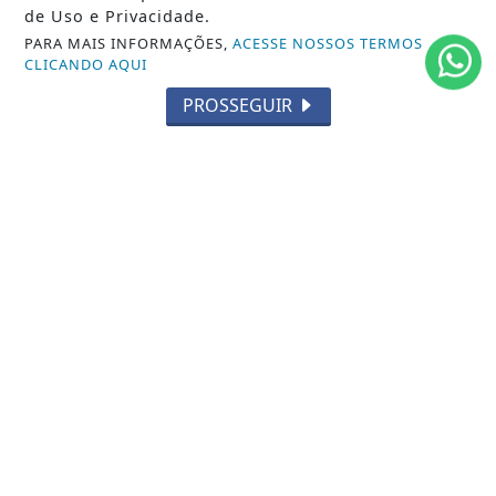
de Uso e Privacidade.
MUNDO
PARA MAIS INFORMAÇÕES,
ACESSE NOSSOS TERMOS
CLICANDO AQUI
ENTRETENIMENTO
PROSSEGUIR
TECNOLOGIA
EDUCAÇÃO
POLICIAL
ECONOMIA
AGRO
PARCERIA
ESPORTES
CÂMARA DOS DEPUTADOS
AGÊNCIA DINO