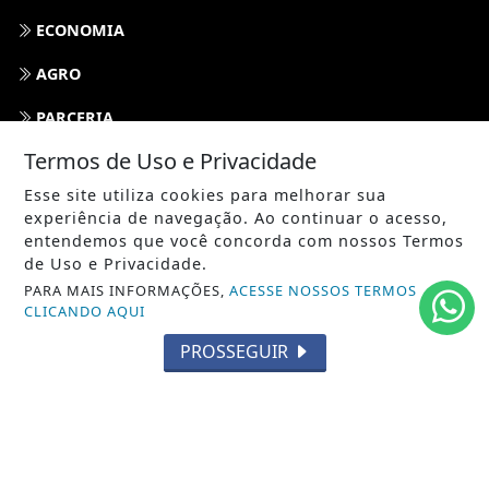
ECONOMIA
AGRO
PARCERIA
Termos de Uso e Privacidade
ESPORTES
Esse site utiliza cookies para melhorar sua
CÂMARA DOS DEPUTADOS
experiência de navegação. Ao continuar o acesso,
entendemos que você concorda com nossos Termos
AGÊNCIA DINO
de Uso e Privacidade.
PARA MAIS INFORMAÇÕES,
ACESSE NOSSOS TERMOS
SOCIEDADE
CLICANDO AQUI
PREVISÃO DO TEMPO
PROSSEGUIR
GERAL
HORÓSCOPO
SOCIAL NEWS