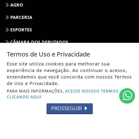
AGRO
PARCERIA
ESPORTES
CÂMARA DOS DEPUTADOS
Termos de Uso e Privacidade
AGÊNCIA DINO
Esse site utiliza cookies para melhorar sua
SOCIEDADE
experiência de navegação. Ao continuar o acesso,
entendemos que você concorda com nossos Termos
PREVISÃO DO TEMPO
de Uso e Privacidade.
PARA MAIS INFORMAÇÕES,
ACESSE NOSSOS TERMOS
GERAL
CLICANDO AQUI
HORÓSCOPO
PROSSEGUIR
SOCIAL NEWS
SPORT & SAÚDE