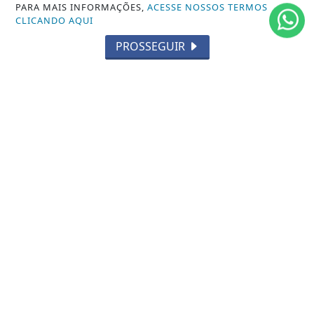
PARA MAIS INFORMAÇÕES,
ACESSE NOSSOS TERMOS
AGÊNCIA DINO
CLICANDO AQUI
SOCIEDADE
PROSSEGUIR
PREVISÃO DO TEMPO
GERAL
HORÓSCOPO
SOCIAL NEWS
SPORT & SAÚDE
/ NAVEGUE
INÍCIO
SOBRE
TERMOS DE USO E PRIVACIDADE