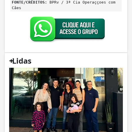
FONTE/CRÉDITOS:
BPRv / 3ª Cia Operaççoes com
Cães
+
Lidas