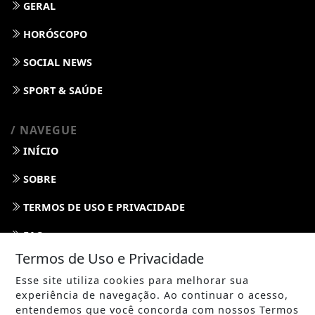
GERAL
HORÓSCOPO
SOCIAL NEWS
SPORT & SAÚDE
/ NAVEGUE
INÍCIO
SOBRE
TERMOS DE USO E PRIVACIDADE
FAQ
Termos de Uso e Privacidade
CONTATO
Esse site utiliza cookies para melhorar sua
experiência de navegação. Ao continuar o acesso,
entendemos que você concorda com nossos Termos