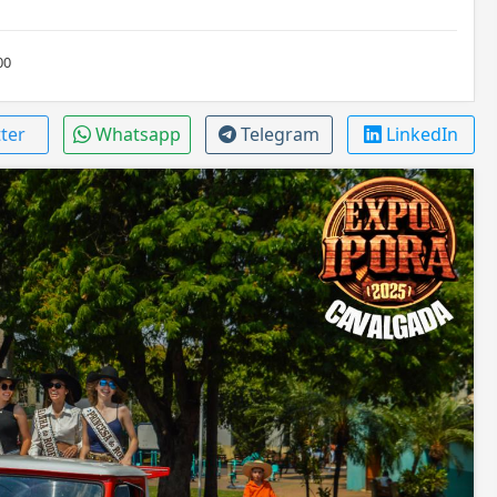
00
tter
Whatsapp
Telegram
LinkedIn