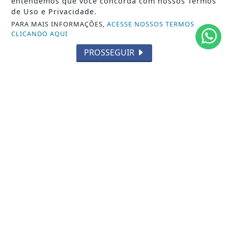
entendemos que você concorda com nossos Termos
de Uso e Privacidade.
GERAL
PARA MAIS INFORMAÇÕES,
ACESSE NOSSOS TERMOS
CLICANDO AQUI
HORÓSCOPO
PROSSEGUIR
SOCIAL NEWS
SPORT & SAÚDE
/ NAVEGUE
INÍCIO
SOBRE
TERMOS DE USO E PRIVACIDADE
FAQ
CONTATO