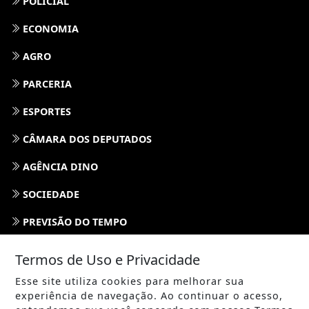
ENTRETENIMENTO
TECNOLOGIA
EDUCAÇÃO
POLICIAL
ECONOMIA
AGRO
PARCERIA
ESPORTES
CÂMARA DOS DEPUTADOS
AGÊNCIA DINO
Termos de Uso e Privacidade
SOCIEDADE
Esse site utiliza cookies para melhorar sua
experiência de navegação. Ao continuar o acesso,
PREVISÃO DO TEMPO