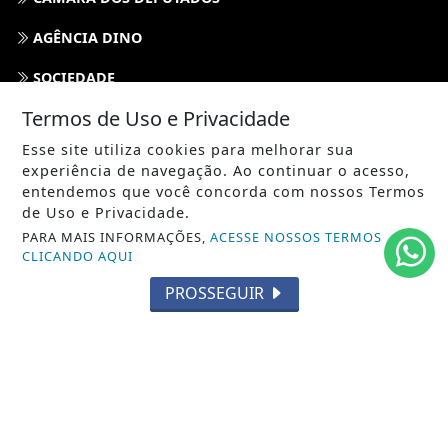
AGÊNCIA DINO
SOCIEDADE
Termos de Uso e Privacidade
PREVISÃO DO TEMPO
Esse site utiliza cookies para melhorar sua
GERAL
experiência de navegação. Ao continuar o acesso,
entendemos que você concorda com nossos Termos
HORÓSCOPO
de Uso e Privacidade.
PARA MAIS INFORMAÇÕES,
ACESSE NOSSOS TERMOS
SOCIAL NEWS
CLICANDO AQUI
SPORT & SAÚDE
PROSSEGUIR
/ NAVEGUE
INÍCIO
SOBRE
TERMOS DE USO E PRIVACIDADE