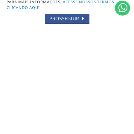
PARA MAIS INFORMAÇÕES,
ACESSE NOSSOS TERMOS
FAQ
CLICANDO AQUI
CONTATO
PROSSEGUIR
ABDALLAHNEWS - TODOS OS DIREITOS RESERVADOS