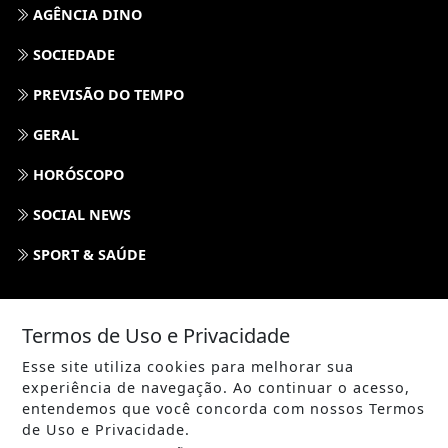
AGÊNCIA DINO
SOCIEDADE
PREVISÃO DO TEMPO
GERAL
HORÓSCOPO
SOCIAL NEWS
SPORT & SAÚDE
/ NAVEGUE
Termos de Uso e Privacidade
INÍCIO
Esse site utiliza cookies para melhorar sua
SOBRE
experiência de navegação. Ao continuar o acesso,
entendemos que você concorda com nossos Termos
TERMOS DE USO E PRIVACIDADE
de Uso e Privacidade.