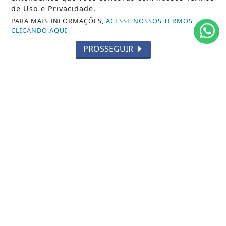
de Uso e Privacidade.
MUNDO
PARA MAIS INFORMAÇÕES,
ACESSE NOSSOS TERMOS
CLICANDO AQUI
ENTRETENIMENTO
PROSSEGUIR
TECNOLOGIA
EDUCAÇÃO
POLICIAL
ECONOMIA
AGRO
PARCERIA
ESPORTES
CÂMARA DOS DEPUTADOS
AGÊNCIA DINO