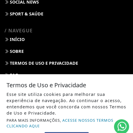
SOCIAL NEWS
SPORT & SAÚDE
/ NAVEGUE
INÍCIO
SOBRE
TERMOS DE USO E PRIVACIDADE
FAQ
Termos de Uso e Privacidade
CONTATO
Esse site utiliza cookies para melhorar sua
experiência de navegação. Ao continuar o acesso,
entendemos que você concorda com nossos Termos
de Uso e Privacidade.
PARA MAIS INFORMAÇÕES,
ACESSE NOSSOS TERMOS
CLICANDO AQUI