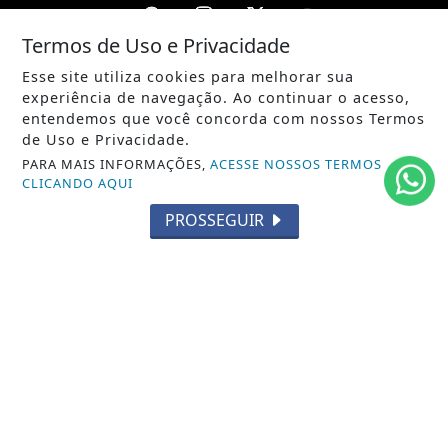
Termos de Uso e Privacidade
Esse site utiliza cookies para melhorar sua
/ NOTÍCIAS
experiência de navegação. Ao continuar o acesso,
POLÍTICA
entendemos que você concorda com nossos Termos
de Uso e Privacidade.
MUNDO
PARA MAIS INFORMAÇÕES,
ACESSE NOSSOS TERMOS
CLICANDO AQUI
ENTRETENIMENTO
PROSSEGUIR
TECNOLOGIA
EDUCAÇÃO
POLICIAL
ECONOMIA
AGRO
PARCERIA