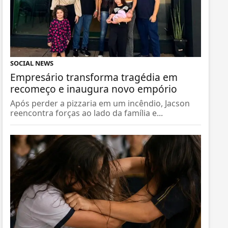
SOCIAL NEWS
Empresário transforma tragédia em
recomeço e inaugura novo empório
Após perder a pizzaria em um incêndio, Jacson
reencontra forças ao lado da família e...