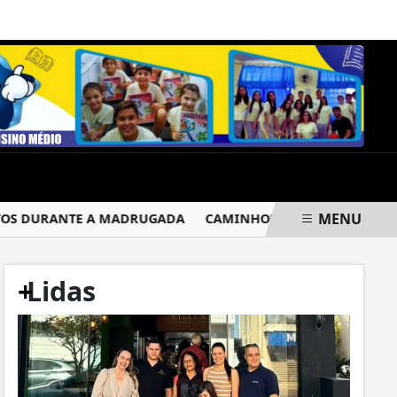
SÁBADO, 08 DE AGOSTO 2026
MENU
S DURANTE A MADRUGADA
CAMINHONEIRO É RENDIDO POR 
+
Lidas