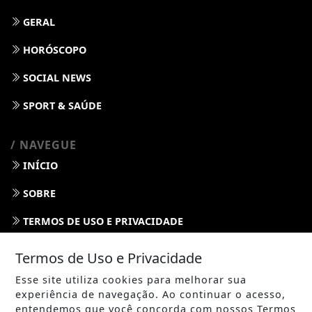
GERAL
HORÓSCOPO
SOCIAL NEWS
SPORT & SAÚDE
/ NAVEGUE
INÍCIO
SOBRE
TERMOS DE USO E PRIVACIDADE
FAQ
Termos de Uso e Privacidade
CONTATO
Esse site utiliza cookies para melhorar sua
experiência de navegação. Ao continuar o acesso,
entendemos que você concorda com nossos Termos