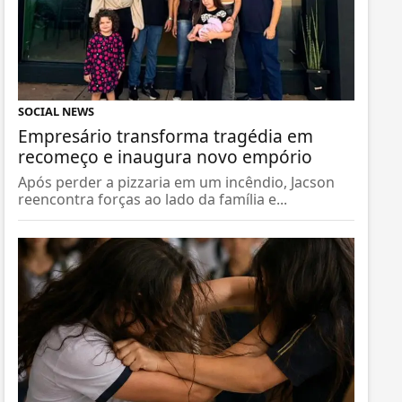
SOCIAL NEWS
Empresário transforma tragédia em
recomeço e inaugura novo empório
Após perder a pizzaria em um incêndio, Jacson
reencontra forças ao lado da família e...