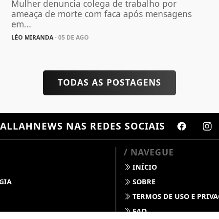
Mulher denuncia colega de trabalho por
ameaça de morte com faca após mensagens
em...
LÉO MIRANDA
- 05 DE AGO
TODAS AS POSTAGENS
ALLAHNEWS
NAS REDES SOCIAIS
/ NAVEGUE
INÍCIO
GIA
SOBRE
TERMOS DE USO E PRIV
FAQ