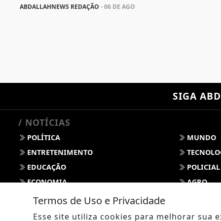
ABDALLAHNEWS REDAÇÃO
- 06 DE AGO
SIGA
ABD
/ NOTÍCIAS
POLÍTICA
MUNDO
ENTRETENIMENTO
TECNOLO
EDUCAÇÃO
POLICIAL
ECONOMIA
AGRO
PARCERIA
ESPORTE
Termos de Uso e Privacidade
CÂMARA DOS DEPUTADOS
AGÊNCIA
Esse site utiliza cookies para melhorar sua