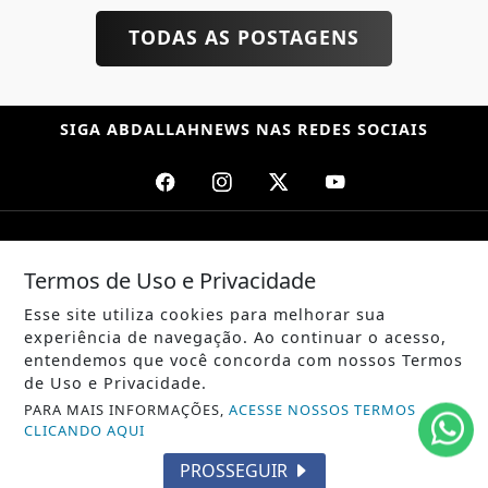
TODAS AS POSTAGENS
SIGA
ABDALLAHNEWS
NAS REDES SOCIAIS
/ NOTÍCIAS
Termos de Uso e Privacidade
POLÍTICA
Esse site utiliza cookies para melhorar sua
MUNDO
experiência de navegação. Ao continuar o acesso,
entendemos que você concorda com nossos Termos
ENTRETENIMENTO
de Uso e Privacidade.
PARA MAIS INFORMAÇÕES,
ACESSE NOSSOS TERMOS
TECNOLOGIA
CLICANDO AQUI
EDUCAÇÃO
PROSSEGUIR