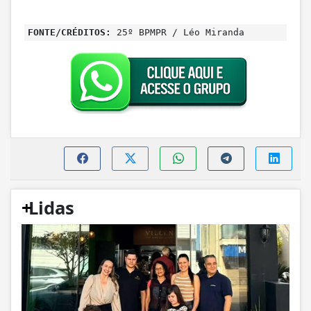
FONTE/CRÉDITOS:
25º BPMPR / Léo Miranda
+
Lidas