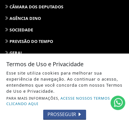
CÂMARA DOS DEPUTADOS
AGÊNCIA DINO
SOCIEDADE
PREVISÃO DO TEMPO
GERAL
Termos de Uso e Privacidade
HORÓSCOPO
Esse site utiliza cookies para melhorar sua
SOCIAL NEWS
experiência de navegação. Ao continuar o acesso,
entendemos que você concorda com nossos Termos
SPORT & SAÚDE
de Uso e Privacidade.
PARA MAIS INFORMAÇÕES,
ACESSE NOSSOS TERMOS
/ NAVEGUE
CLICANDO AQUI
INÍCIO
PROSSEGUIR
SOBRE