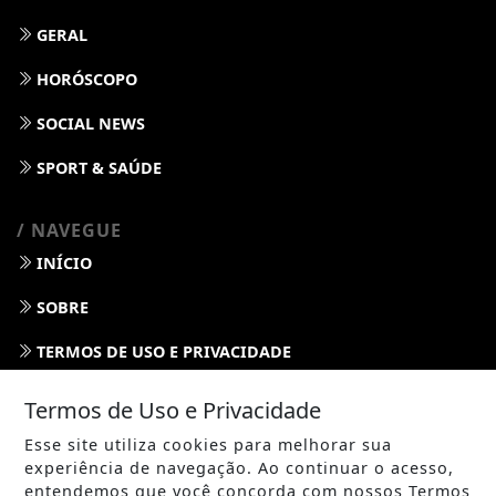
GERAL
HORÓSCOPO
SOCIAL NEWS
SPORT & SAÚDE
/ NAVEGUE
INÍCIO
SOBRE
TERMOS DE USO E PRIVACIDADE
FAQ
Termos de Uso e Privacidade
CONTATO
Esse site utiliza cookies para melhorar sua
experiência de navegação. Ao continuar o acesso,
entendemos que você concorda com nossos Termos