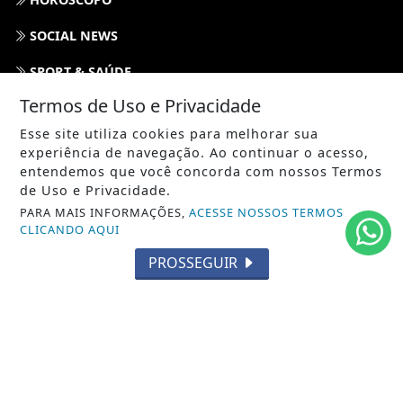
SOCIAL NEWS
SPORT & SAÚDE
Termos de Uso e Privacidade
/ NAVEGUE
Esse site utiliza cookies para melhorar sua
INÍCIO
experiência de navegação. Ao continuar o acesso,
entendemos que você concorda com nossos Termos
SOBRE
de Uso e Privacidade.
PARA MAIS INFORMAÇÕES,
ACESSE NOSSOS TERMOS
TERMOS DE USO E PRIVACIDADE
CLICANDO AQUI
FAQ
PROSSEGUIR
CONTATO