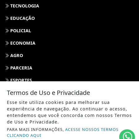
TECNOLOGIA
EDUCAÇÃO
POLICIAL
ECONOMIA
AGRO
PARCERIA
ESPORTES
Termos de Uso e Privacidade
CÂMARA DOS DEPUTADOS
Esse site utiliza cookies para melhorar sua
AGÊNCIA DINO
experiência de navegação. Ao continuar o acesso,
entendemos que você concorda com nossos Termos
SOCIEDADE
de Uso e Privacidade.
PARA MAIS INFORMAÇÕES,
ACESSE NOSSOS TERMOS
PREVISÃO DO TEMPO
CLICANDO AQUI