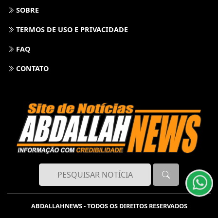
SOBRE
TERMOS DE USO E PRIVACIDADE
FAQ
CONTATO
Termos de Uso e Privacidade
Esse site utiliza cookies para melhorar sua
experiência de navegação. Ao continuar o acesso,
entendemos que você concorda com nossos Termos
de Uso e Privacidade.
PARA MAIS INFORMAÇÕES,
ACESSE NOSSOS TERMOS
CLICANDO AQUI
PROSSEGUIR
ABDALLAHNEWS - TODOS OS DIREITOS RESERVADOS