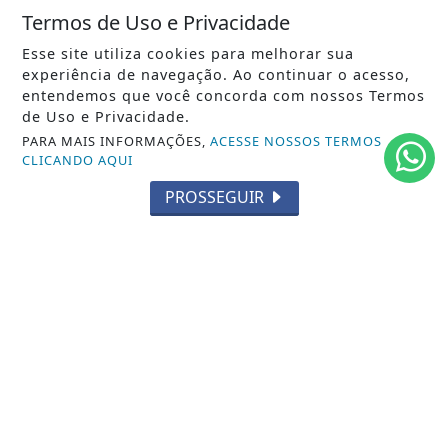
Termos de Uso e Privacidade
POLÍTICA
Esse site utiliza cookies para melhorar sua
MUNDO
experiência de navegação. Ao continuar o acesso,
entendemos que você concorda com nossos Termos
ENTRETENIMENTO
de Uso e Privacidade.
PARA MAIS INFORMAÇÕES,
ACESSE NOSSOS TERMOS
TECNOLOGIA
CLICANDO AQUI
EDUCAÇÃO
PROSSEGUIR
POLICIAL
ECONOMIA
AGRO
PARCERIA
ESPORTES
CÂMARA DOS DEPUTADOS