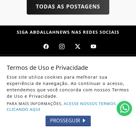
TODAS AS POSTAGENS
SIGA
ABDALLAHNEWS
NAS REDES SOCIAIS
/ NOTÍCIAS
Termos de Uso e Privacidade
POLÍTICA
Esse site utiliza cookies para melhorar sua
experiência de navegação. Ao continuar o acesso,
MUNDO
entendemos que você concorda com nossos Termos
de Uso e Privacidade.
ENTRETENIMENTO
PARA MAIS INFORMAÇÕES,
ACESSE NOSSOS TERMOS
CLICANDO AQUI
TECNOLOGIA
PROSSEGUIR
EDUCAÇÃO