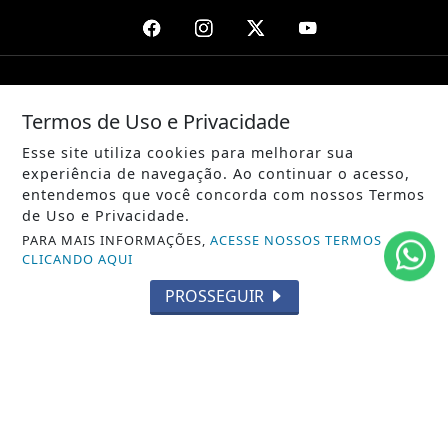
/ NOTÍCIAS
Termos de Uso e Privacidade
POLÍTICA
Esse site utiliza cookies para melhorar sua
MUNDO
experiência de navegação. Ao continuar o acesso,
entendemos que você concorda com nossos Termos
ENTRETENIMENTO
de Uso e Privacidade.
PARA MAIS INFORMAÇÕES,
ACESSE NOSSOS TERMOS
TECNOLOGIA
CLICANDO AQUI
EDUCAÇÃO
PROSSEGUIR
POLICIAL
ECONOMIA
AGRO
PARCERIA